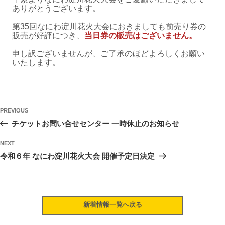
ありがとうございます。
第35回なにわ淀川花火大会におきましても前売り券の
販売が好評につき、
当日券の販売はございません。
申し訳ございませんが、ご了承のほどよろしくお願い
いたします。
投
Previous
PREVIOUS
稿
Post
チケットお問い合せセンター 一時休止のお知らせ
ナ
Next
ビ
NEXT
Post
令和６年 なにわ淀川花火大会 開催予定日決定
ゲ
ー
シ
ョ
新着情報一覧へ戻る
ン