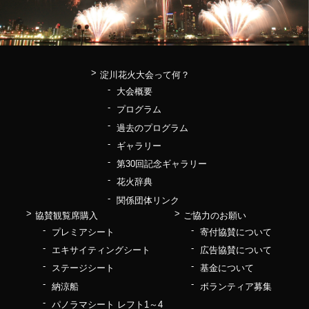
淀川花火大会って何？
大会概要
プログラム
過去のプログラム
ギャラリー
第30回記念ギャラリー
花火辞典
関係団体リンク
協賛観覧席購入
ご協力のお願い
プレミアシート
寄付協賛について
エキサイティングシート
広告協賛について
ステージシート
基金について
納涼船
ボランティア募集
パノラマシート レフト1～4