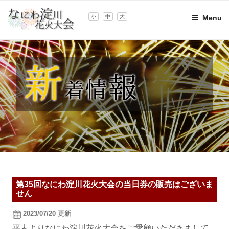
Skip
to
小
中
大
Menu
content
第35回なにわ淀川花火大会の当日券の販売はございま
せん
2023/07/20 更新
平素よりなにわ淀川花火大会をご愛顧いただきまして