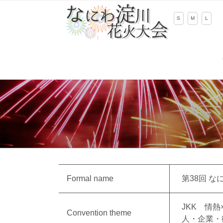
Skip
to
S
M
L
content
Formal name
第38回 
JKK 情熱
Convention theme
人・企業・