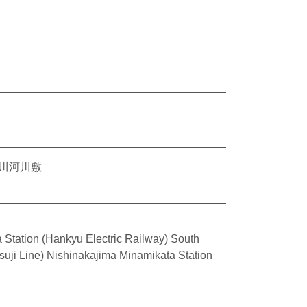
川河川敷
a Station (Hankyu Electric Railway) South
suji Line) Nishinakajima Minamikata Station