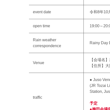
event date
令和8年10
open time
19:00～20:
Rain weather
Rainy Day 
correspondence
【会場名】
Venue
【住所】大
● Juso Venu
(JR Tozai L
Station, Ju
traffic
予定
●梅田会場