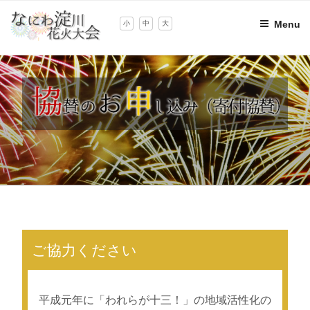
Skip
to
Menu
小
中
大
content
ご協力ください
平成元年に「われらが十三！」の地域活性化の